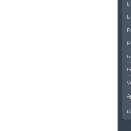
L
L
F
F
G
P
V
A
D