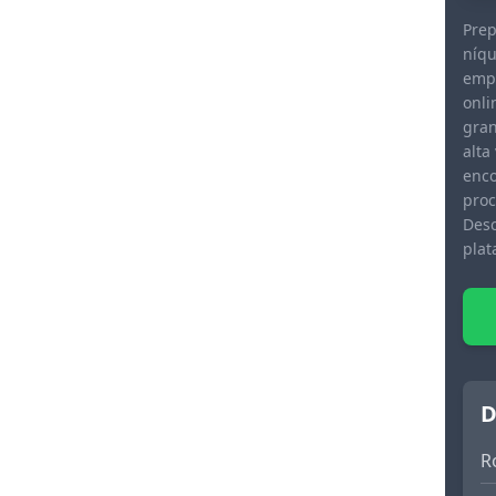
Prep
níqu
empo
onli
gran
alta
enco
proc
Desc
plat
D
R