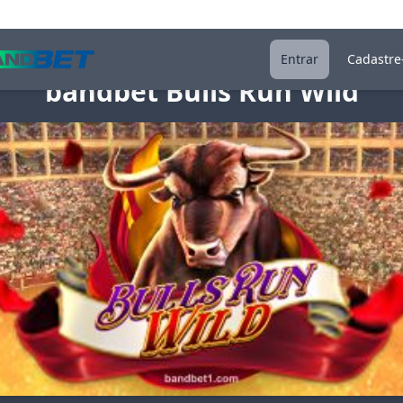
Entrar
Cadastre
bandbet Bulls Run Wild