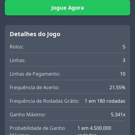
Jogue Agora
Detalhes do Jogo
Rolos:
5
Linhas:
3
Linhas de Pagamento:
10
Frequência de Acerto:
21.55%
Frequência de Rodadas Grátis:
1 em 180 rodadas
Ganho Máximo:
5.341x
Probabilidade de Ganho
1 em 4.500.000