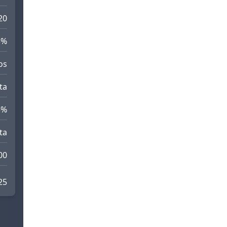
20
5%
os
ta
5%
ta
00
25