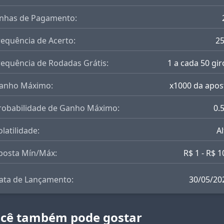
inhas de Pagamento:
requência de Acerto:
2
requência de Rodadas Grátis:
1 a cada 50 gir
anho Máximo:
x1000 da apos
robabilidade de Ganho Máximo:
0.
olatilidade:
Al
posta Mín/Máx:
R$ 1 - R$ 1
ata de Lançamento:
30/05/20
cê também pode gostar