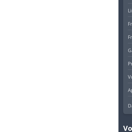
L
F
F
G
P
V
A
D
Vo