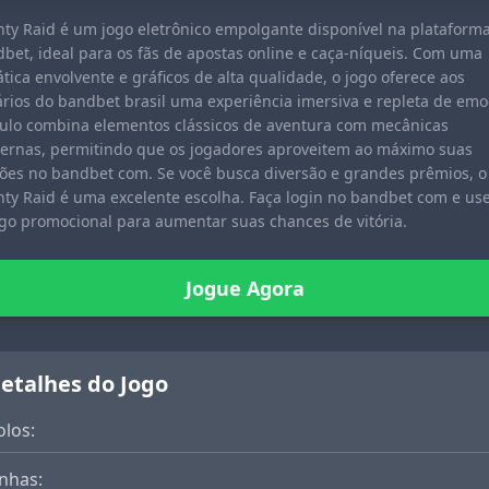
ty Raid é um jogo eletrônico empolgante disponível na plataform
bet, ideal para os fãs de apostas online e caça-níqueis. Com uma
tica envolvente e gráficos de alta qualidade, o jogo oferece aos
rios do bandbet brasil uma experiência imersiva e repleta de emo
tulo combina elementos clássicos de aventura com mecânicas
rnas, permitindo que os jogadores aproveitem ao máximo suas
ões no bandbet com. Se você busca diversão e grandes prêmios, o
ty Raid é uma excelente escolha. Faça login no bandbet com e us
go promocional para aumentar suas chances de vitória.
Jogue Agora
etalhes do Jogo
olos:
inhas: